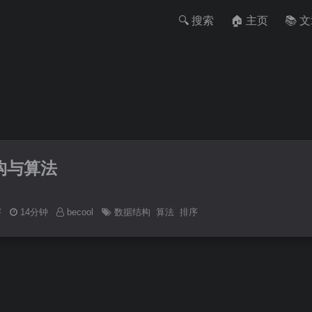
🔍 搜索
🏠 主页
📚 
构与算法
3字
14分钟
becool
数据结构
算法
排序