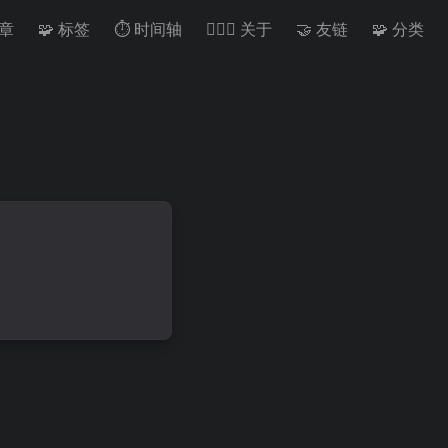
文章
🧩 标签
⏱️ 时间轴
🙋🏻‍♂️ 关于
🤝 友链
🧩 分类