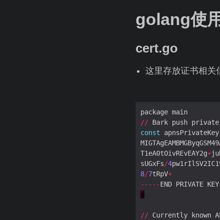
golang
cert.go
这里存放证书相关
//
const
 apnsPrivateKey
MIGTAgEAMBMGByqGSM49
T1eA0tOivREvEAY2g
+
sUGxFs
/
4
pw1rIlSV2IC1
8
/
7
tRpV
+
-----
END PRIVATE KEY
`
//