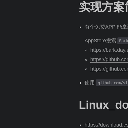
实现方案
有个免费APP 能拿到
AppStore搜索
Bar
https://bark.day.
https://github.c
https://github.c
使用
github.com/si
Linux_d
https://download.