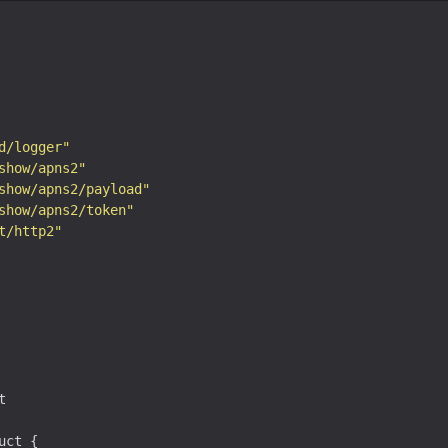
d/logger"
2i0oWC99dgS5BNM
+
zrdmY06PL9T
+
show/apns2"
BzmC1lrKtCBe2a4VXR2MHTK
/
ODFiSF3H4ZCx
+
CRA
+
show/apns2/payload"
6aF31ywXJsM
/
65
show/apns2/token"
uCZA3xWNdUQ
/
eb3mHZnhQyw
+
rW
++
uaT
+
t/http2"
H0EWLX6VCqrpiUGYGxrdyyC
/
-----
ertificate
.
IFICATE
-----