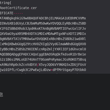
RootCertificate
.
IFICATE
-----
xA9NzhRp0ckZcvVdDtV
/
jwi0IPfLrCwgb3C2PwEwjLdDzw
+
sSEWLnTVPA3bYharo3GSR1NVwa8vQbP4
++
NwzeajTEV
+
M4qBsTBY7FoEMoxos48d3mVz
/
2
MA4GA1UdDwEB
/
wQEAwIBBjAPBgNVHRMBAf8EBTADAQH
/
lHYJ
/
息