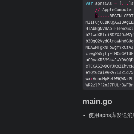
var
 apnsCAs 
=
 [
...
//
 AppleComputer
`
-----
BEGIN CERT
wx
+
VnnoMpEeLW9QWNzPL
WR2zlPf2nJ7PULrBWFBn
2
V4c1ss9tTqt9A8OAJIL
H0xrUJZBicR0YgsQg0GH
main.go
yS0CAwEAAaOCAi8wggIr
MB0GA1UdDgQWBBQr0GlH
使用apns库发送消
lHYJ
/