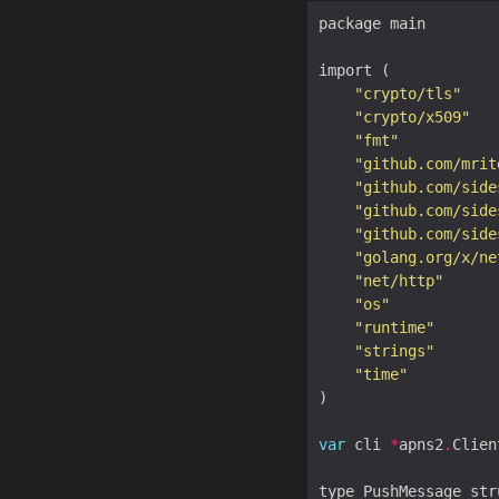
"crypto/tls"
"crypto/x509"
"fmt"
"github.com/mrit
SIb3DQEBBQUAA4IBAQCd
"github.com/side
9
YlRASR5vhoy9
+
VEi0tE
"github.com/side
m1FdV53B5f88zHIhbsTp
"github.com/side
Hld2j383LS4CXN1jyfJx
"golang.org/x/ne
kj5ReAFziqQjyqSI8R5c
"net/http"
CR
+
6
"os"
-----
END CERTIFICATE
"runtime"
`
"strings"
//
 AppleIncRootC
"time"
`
-----
BEGIN CERT
var
 cli 
*
apns2
.