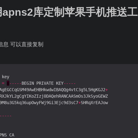
使用apns2库定制苹果手机推送
信息 可以直接复制
 
=
`
-----
BEGIN PRIVATE KEY
-----
AgEGCCqGSM49AwEHBHkwdwIBAQQg4vtC3g5L5HgKGJ2
+
9M8u3G5kq36upOwyFWj9Gi3Ejc9d3sC7
+
-----