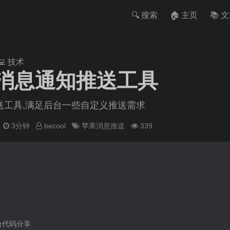
🔍 搜索
🏠 主页
📚 
‍💻 技术
消息通知推送工具
送工具,满足后台一些自定义推送需求
字
3分钟
becool
苹果消息推送
339
台代码分享