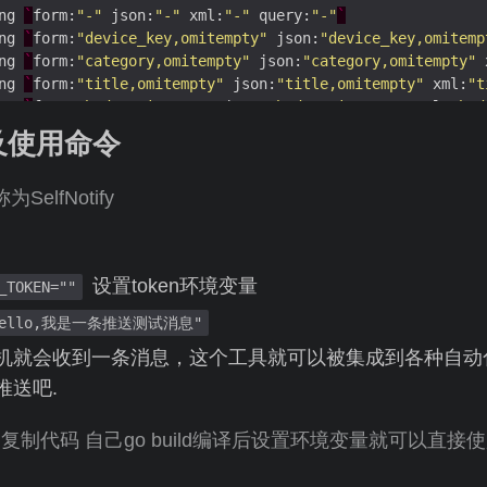
ng 
`
form:
"-"
 json:
"-"
 xml:
"-"
 query:
"-"
`
ng 
`
form:
"device_key,omitempty"
 json:
"device_key,omitemp
HkdQ6wXtXnmELes2oldMVeyLGYne
+
Uts9QerIjAC6Bg
+
ng 
`
form:
"category,omitempty"
 json:
"category,omitempty"
 
EdCju
+
ng 
`
form:
"title,omitempty"
 json:
"title,omitempty"
 xml:
"t
ng 
`
form:
"body,omitempty"
 json:
"body,omitempty"
 xml:
"bod
Gsj
+
ion sound(system sound please refer to http:
//
iphonedevw
译及使用命令
g                 
`
form:
"sound,omitempty"
 json:
"sound,omi
tring]interface{} 
`
form:
"ext_params,omitempty"
 json:
"ext_
BAUwAwEB
/
elfNotify
FoAUK9BpR5R2Cf70a40uQKb3R01
/
"me.fin.bark"
设置token环境变量
_TOKEN=""
"LH4T9V5U4R"
"5U8LBRXG3A"
 "hello,我是一条推送测试消息"
4096
机就会收到一条消息，这个工具就可以被集成到各种自动
OYOLUyDTOMSxv5pPCmv
/
K
/
推送吧.
yvFteO3ntRcXqNx
+
!=
2
9T0mZyCKM2r3DYLP3uujL
/
lTaltkwGMzd
/
平台 复制代码 自己go build编译后设置环境变量就可以直接