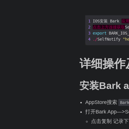
1
 IOS安装 Bark 
应
2
点击上方连接获取
3
export
 BARK_IOS
4
./
SelfNotify 
"
详细操作
安装Bark 
AppStore搜索
Bar
打开Bark App—>Se
点击复制 记录下自