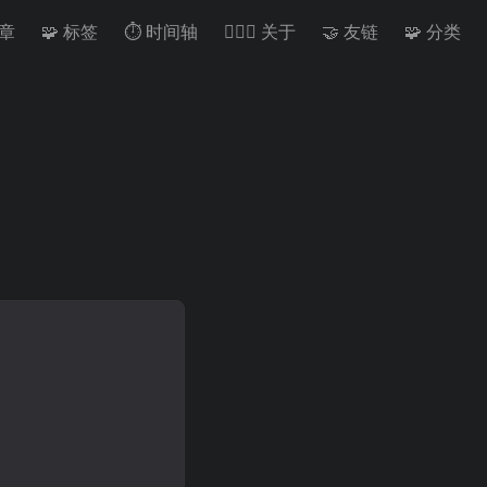
文章
🧩 标签
⏱️ 时间轴
🙋🏻‍♂️ 关于
🤝 友链
🧩 分类