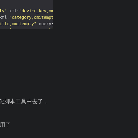
ty"
 xml:
"device_key,omitempty"
 query:
"device_key,omitemp
xml:
"category,omitempty"
 query:
"category,omitempty"
`
itle,omitempty"
 query:
"title,omitempty"
`
y,omitempty"
 query:
"body,omitempty"
`
iki
.
net
/
index
.
php
/
tempty"
 xml:
"sound,omitempty"
 query:
"sound,omitempty"
`
params,omitempty"
 xml:
"ext_params,omitempty"
 query:
"ext_
化脚本工具中去了，
使用了