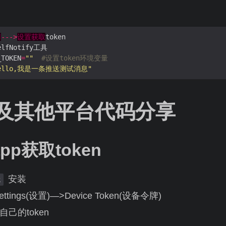
用
--->
设置获取
_TOKEN
=
""
#设置token环境变量
hello,我是一条推送测试消息"
及其他平台代码分享
app获取token
安装
k
ttings(设置)—>Device Token(设备令牌)
己的token