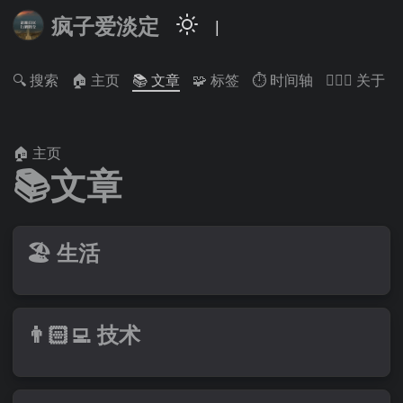
疯子爱淡定
|
🔍 搜索
🏠 主页
📚 文章
🧩 标签
⏱️ 时间轴
🙋🏻‍♂️ 关于
🏠 主页
📚文章
🏖 生活
👨🏻‍💻 技术